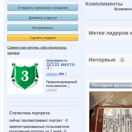
Комплименты
Отправить приватное сообщение
Возможнос
Добавить в друзья
Игнорировать
Метки лидеров
Сделать подарок
Совместная покупка: сбор предоплаты,
раздачи
Интервью
популярность:
32131 место
-7 ↓
рейтинг
689
?
Привилегированный
Последние
фотогра
пользователь
3
уровня
Статистика портрета:
сейчас просматривают портрет - 0
зарегистрированные пользователи
посетившие портрет за 7 дней - 0